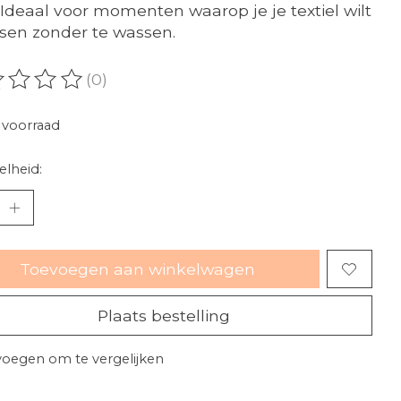
 Ideaal voor momenten waarop je je textiel wilt
ssen zonder te wassen.
(0)
oordeling van dit product is
0
van de 5
voorraad
lheid:
Toevoegen aan winkelwagen
Plaats bestelling
oegen om te vergelijken