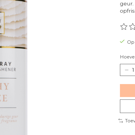
geur.
opfri
De be
Op 
Hoevee
Toev