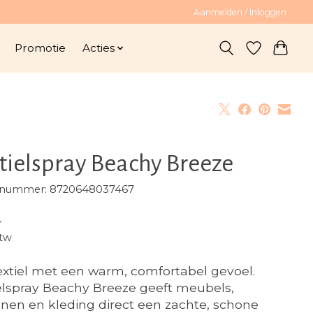
Aanmelden / Inloggen
Promotie
Acties
tielspray Beachy Breeze
elnummer: 8720648037467
-
btw
textiel met een warm, comfortabel gevoel.
elspray Beachy Breeze geeft meubels,
jnen en kleding direct een zachte, schone