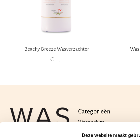
Beachy Breeze Wasverzachter
Wasp
€--,--
Categorieën
Wasparfum
Schoonmaakartikelen
Deze website maakt gebru
Wassen