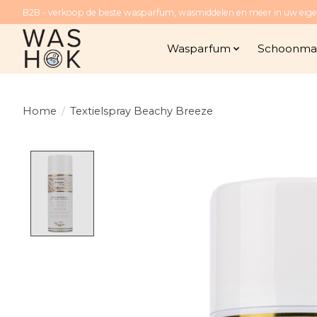
B2B - verkoop de beste wasparfum, wasmiddelen en meer in uw eige
Wasparfum
Schoonmaa
Home
/
Textielspray Beachy Breeze
Product image slideshow Items