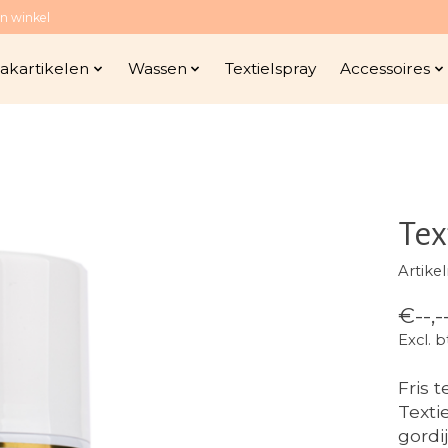
n winkel
kartikelen
Wassen
Textielspray
Accessoires
Tex
Artik
€--,-
Excl. 
Fris 
Texti
gordi