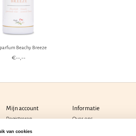
arfum Beachy Breeze
€--,--
Mijn account
Informatie
Registreren
Over ons
Mijn bestellingen
Algemene voorwaarden
ik van cookies
Mijn tickets
Privacy Policy