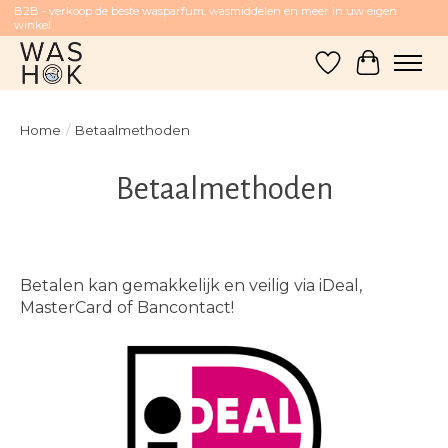
B2B - verkoop de beste wasparfum, wasmiddelen en meer in uw eigen
winkel
Verlanglijst
Winkelw
Home
/
Betaalmethoden
Betaalmethoden
Betalen kan gemakkelijk en veilig via iDeal,
MasterCard of Bancontact!