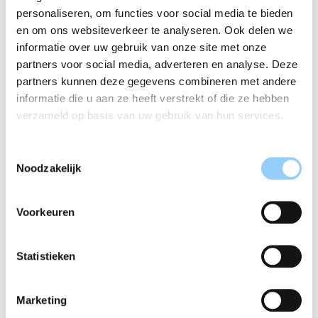
personaliseren, om functies voor social media te bieden
& slaapkamer
en om ons websiteverkeer te analyseren. Ook delen we
Dankzij de milde maar doeltreffende
informatie over uw gebruik van onze site met onze
samenstelling kun je de spray ook met een gerust
partners voor social media, adverteren en analyse. Deze
hart gebruiken in de keuken en slaapkamer. Denk
partners kunnen deze gegevens combineren met andere
aan aanrechtbladen, keukenkastjes, tafels,
informatie die u aan ze heeft verstrekt of die ze hebben
nachtkastjes en andere oppervlakken die snel een
verzameld op basis van uw gebruik van hun services.
opfrisbeurt kunnen gebruiken. Overal waar je een
rustige, schone geur wilt achterlaten, doet White
Musk zijn werk.
Toestemmingsselectie
Noodzakelijk
Geurprofiel
Fris & schoon
Voorkeuren
Zacht & poederig
Bloemig met een lichte zoetheid
Statistieken
Waarom jij deze spray gaat
gebruiken
Marketing