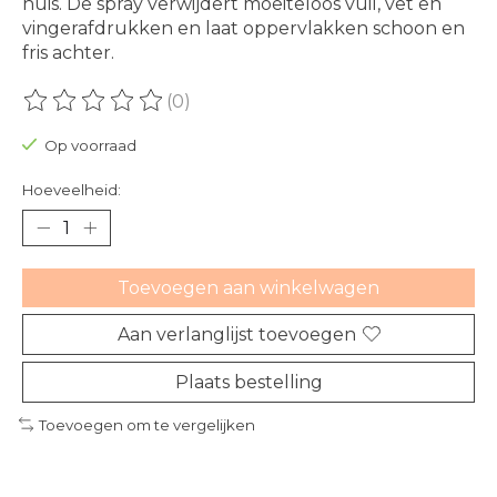
huis. De spray verwijdert moeiteloos vuil, vet en
vingerafdrukken en laat oppervlakken schoon en
fris achter.
(0)
De beoordeling van dit product is
0
van de 5
Op voorraad
Hoeveelheid:
Toevoegen aan winkelwagen
Aan verlanglijst toevoegen
Plaats bestelling
Toevoegen om te vergelijken