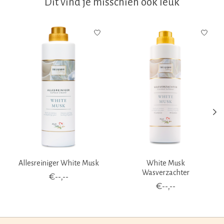
Dit vind je misschien ook leuk
Items van productcarrousel
Allesreiniger White Musk
White Musk
Wasverzachter
€--,--
€--,--