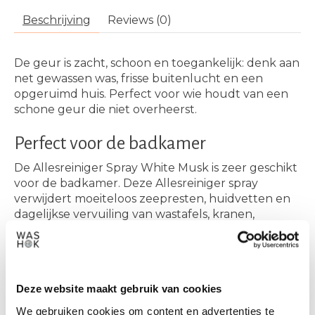
Beschrijving
Reviews (0)
De geur is zacht, schoon en toegankelijk: denk aan
net gewassen was, frisse buitenlucht en een
opgeruimd huis. Perfect voor wie houdt van een
schone geur die niet overheerst.
Perfect voor de badkamer
De
Allesreiniger Spray White Musk
is zeer geschikt
voor de badkamer. Deze Allesreiniger spray
verwijdert moeiteloos zeepresten, huidvetten en
dagelijkse vervuiling van wastafels, kranen,
douchewanden en tegels. De geur maakt het
verschil: fris, zacht en schoon. Je badkamer ruikt
alsof hij net een grondige schoonmaakbeurt heeft
gehad, zonder scherpe schoonmaakgeur.
Deze website maakt gebruik van cookies
Maar natuurlijk ook ideaal in keuken
We gebruiken cookies om content en advertenties te